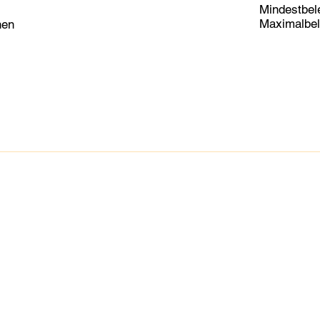
Mindestbel
Maximalbel
nen