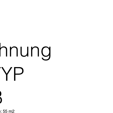
hnung
TYP
B
: 55 m2